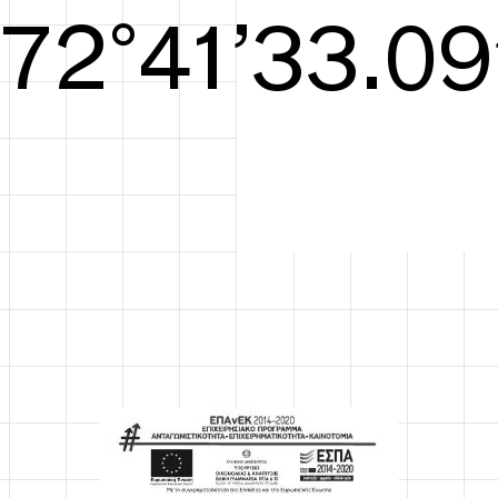
S/S26
73°41’33.48