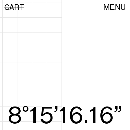
CART
MENU
8°15’16.35”