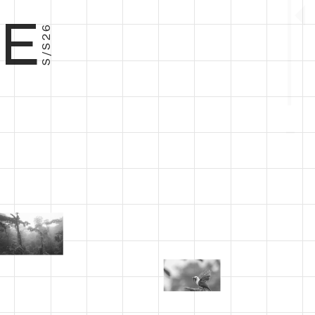
E
S/S26
−