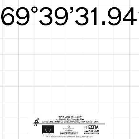
S/S26
70°40’32.52