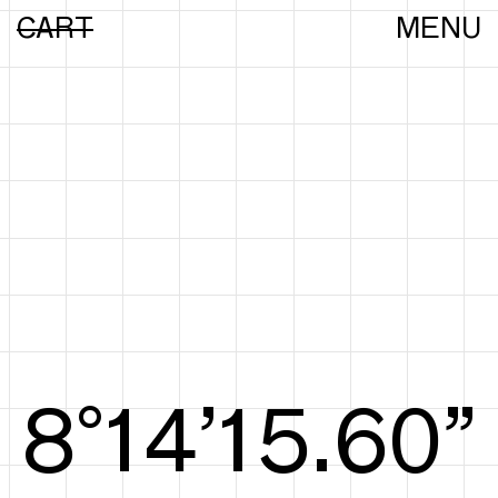
CART
MENU
8°15’15.88”