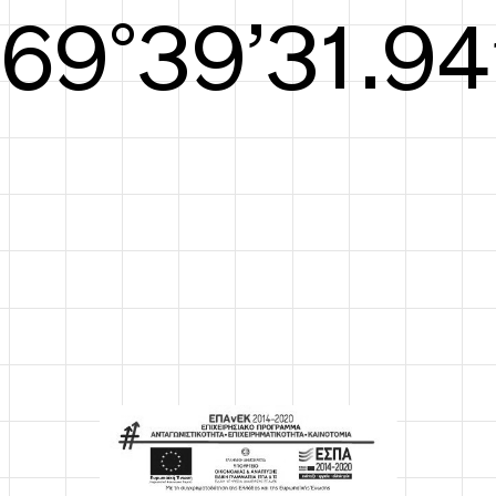
S/S26
70°40’32.32