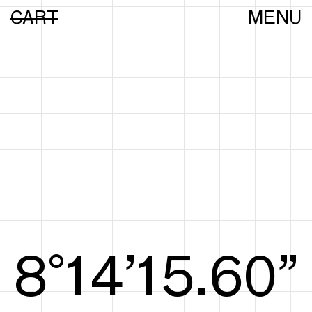
CART
MENU
8°15’15.78”