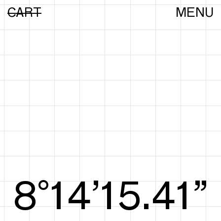
CART
MENU
8°14’15.60”