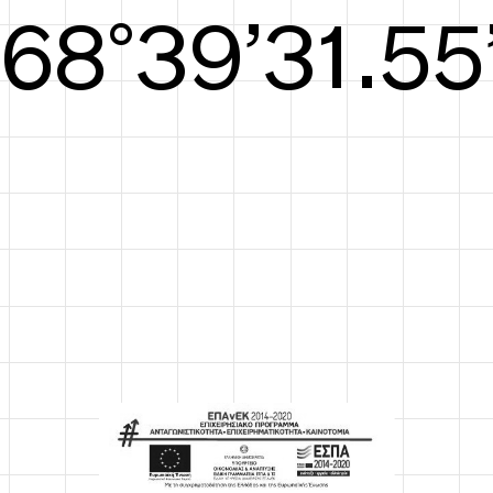
S/S26
69°39’31.94