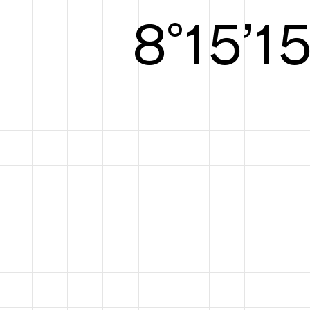
8°15’1