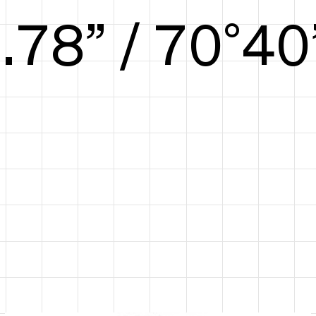
6.25” / 72°41