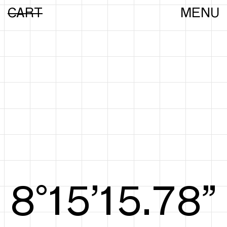
CART
MENU
8°15’16.07”