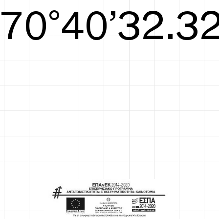
S/S26
71°41’32.90