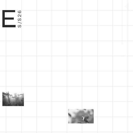
E
S/S26
−