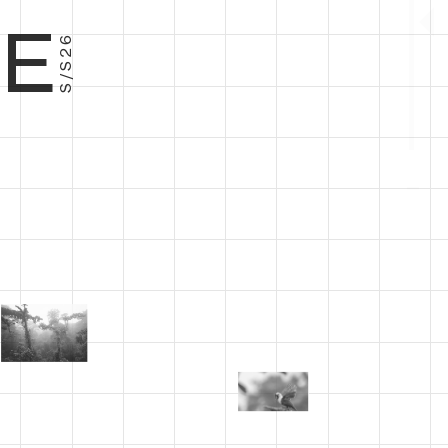
E
S/S26
−