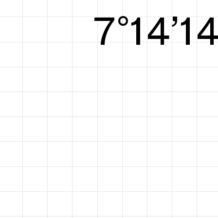
8°14’1