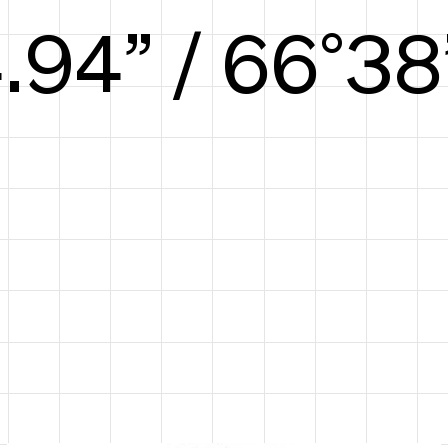
5.60” / 69°39