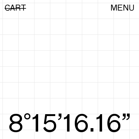
CART
MENU
8°15’16.35”