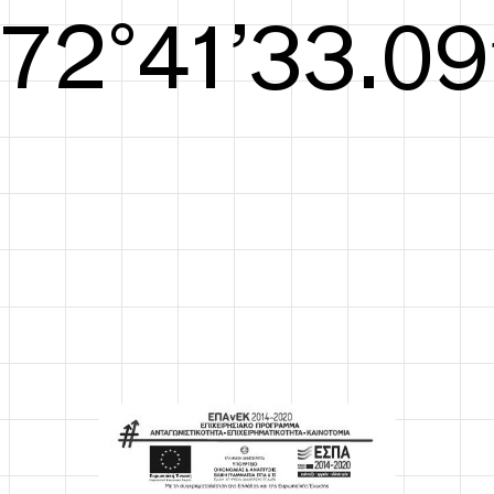
S/S26
73°41’33.48