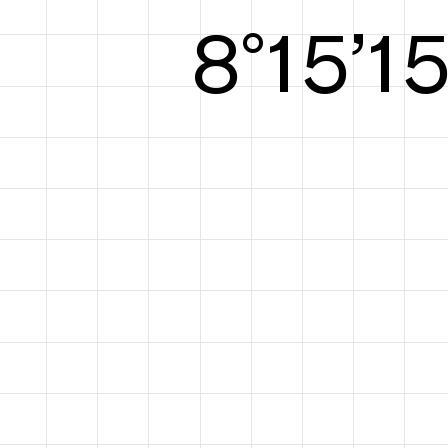
8°15’1