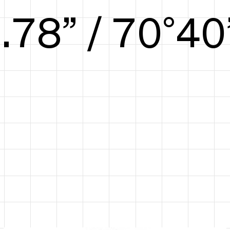
6.44” / 73°42