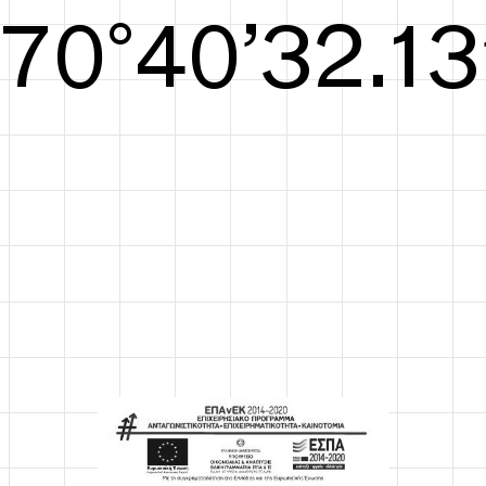
S/S26
70°40’32.52