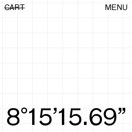
CART
MENU
8°15’15.88”