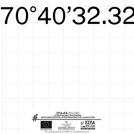
S/S26
71°40’32.71