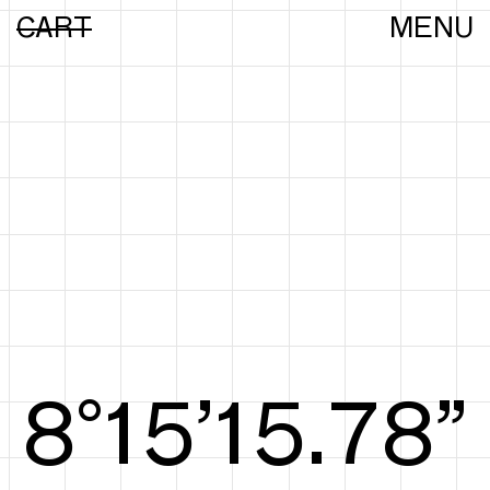
CART
MENU
8°15’15.97”