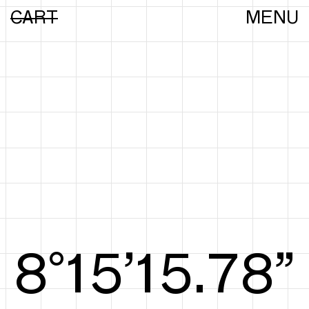
CART
MENU
8°15’15.97”