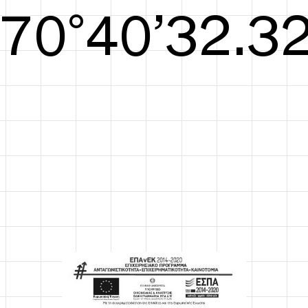
S/S26
71°40’32.71