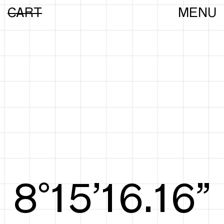
CART
MENU
8°15’16.35”