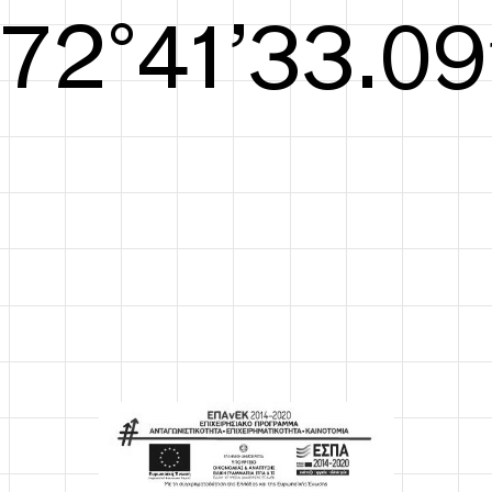
S/S26
73°41’33.48