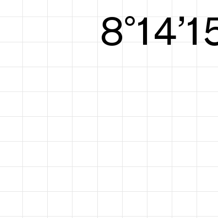
8°15’1