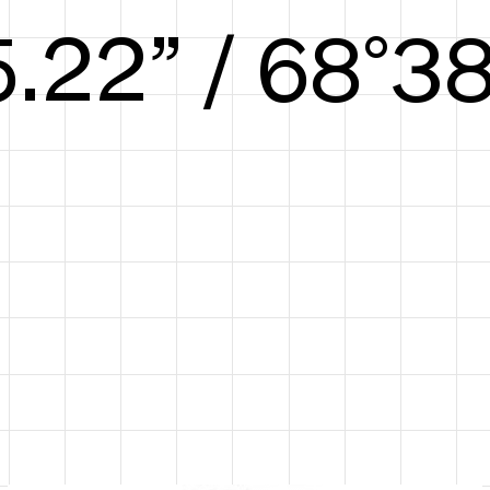
5.78” / 70°40