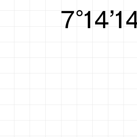
8°14’1