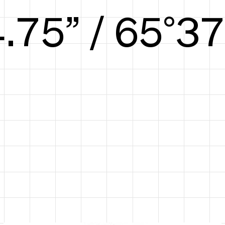
5.41” / 68°39