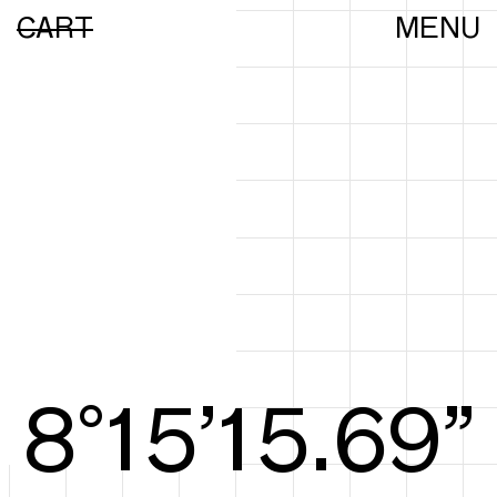
CART
MENU
8°15’15.88”