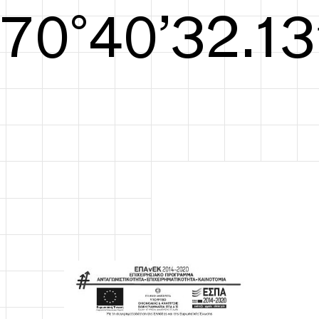
S/S26
70°40’32.52