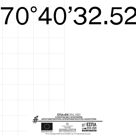
S/S26
71°41’32.90