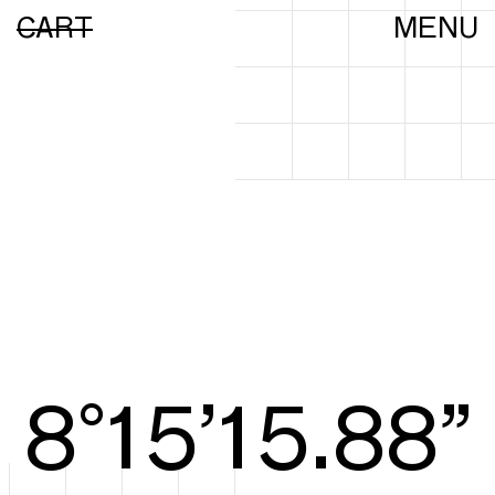
CART
MENU
8°15’16.07”