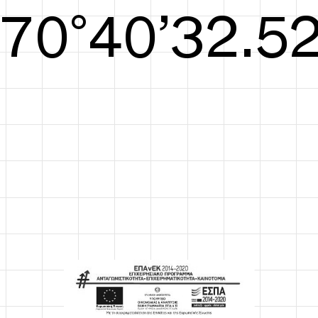
S/S26
71°40’32.71