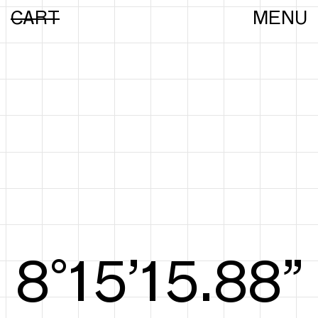
CART
MENU
8°15’15.97”