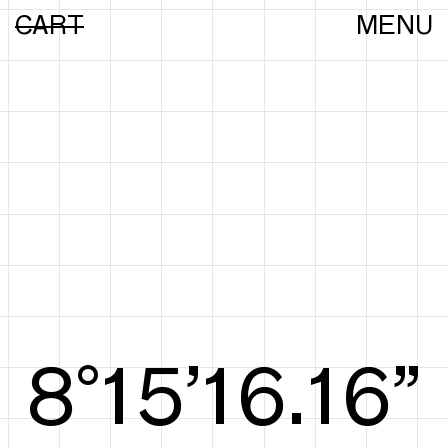
CART
MENU
8°15’16.35”