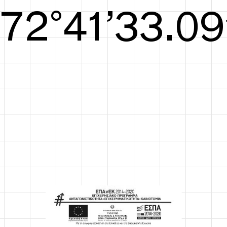
S/S26
73°41’33.48