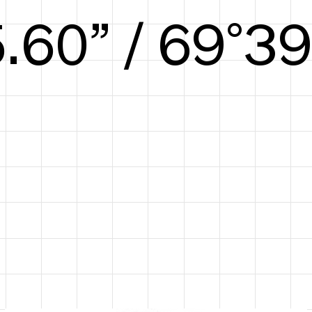
6.25” / 72°41