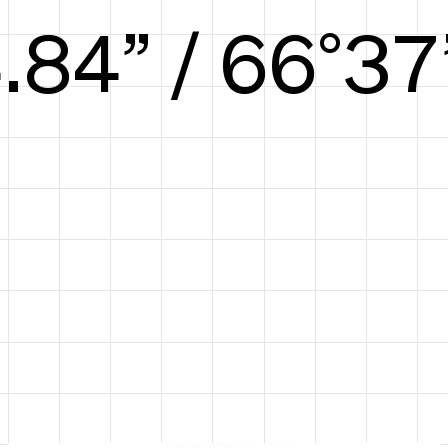
5.31” / 68°39