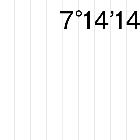
8°14’1