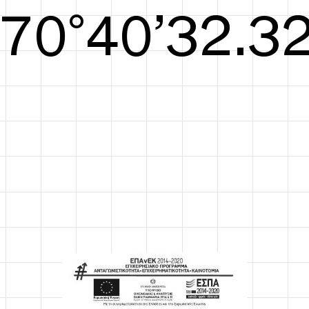
S/S26
71°41’32.90