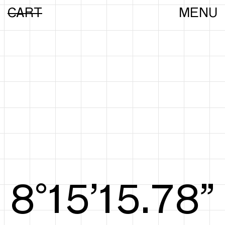
CART
MENU
8°15’16.07”