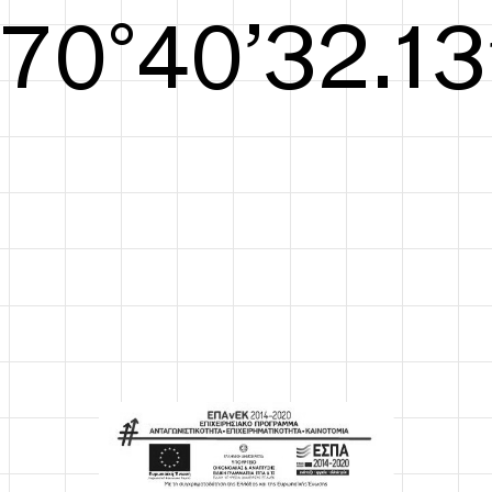
S/S26
70°40’32.52