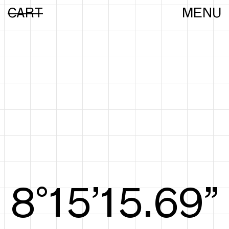
CART
MENU
8°15’15.88”