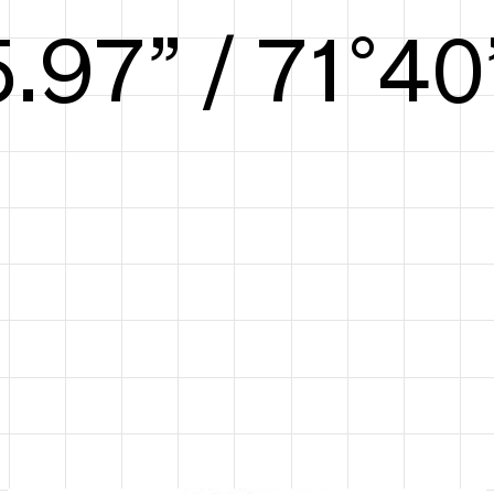
6.54” / 73°42