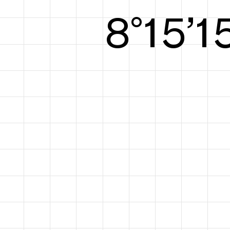
8°15’1