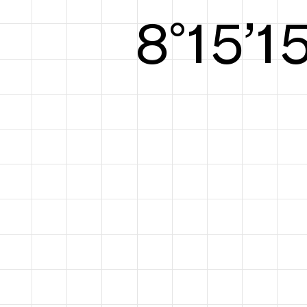
8°15’1