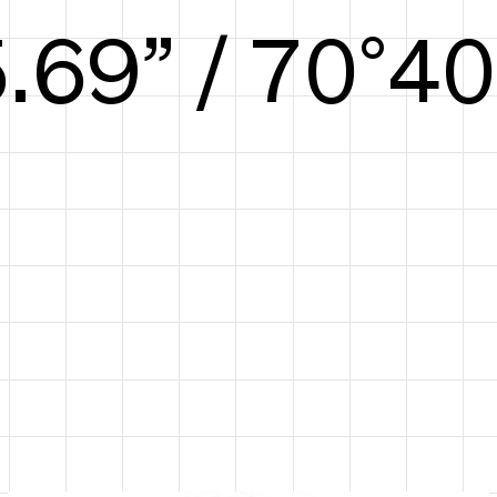
6.25” / 72°41