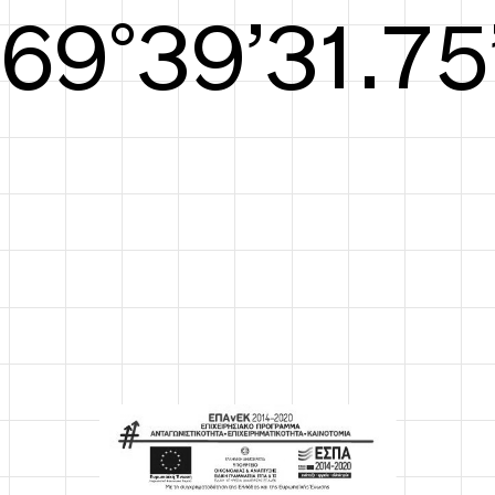
S/S26
70°40’32.13