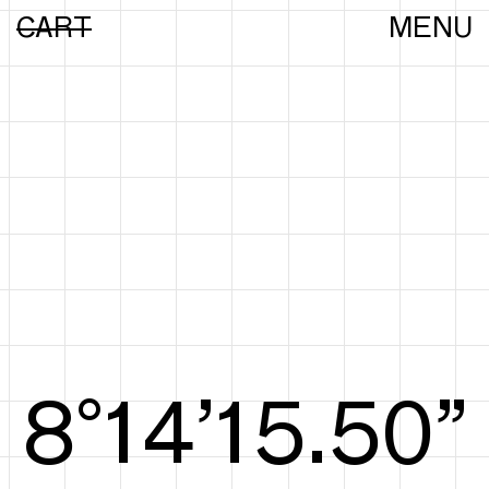
CART
MENU
8°15’15.69”