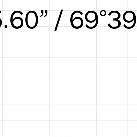
6.25” / 72°41