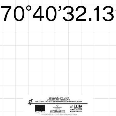
S/S26
70°40’32.52