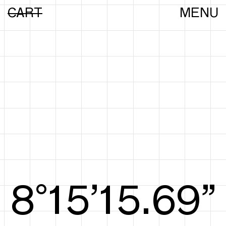
CART
MENU
8°15’15.88”