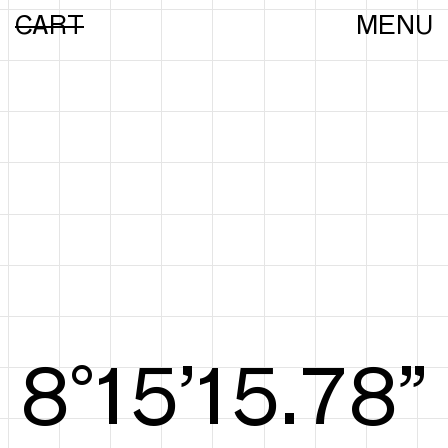
CART
MENU
8°15’15.97”