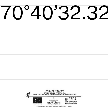
S/S26
71°40’32.71