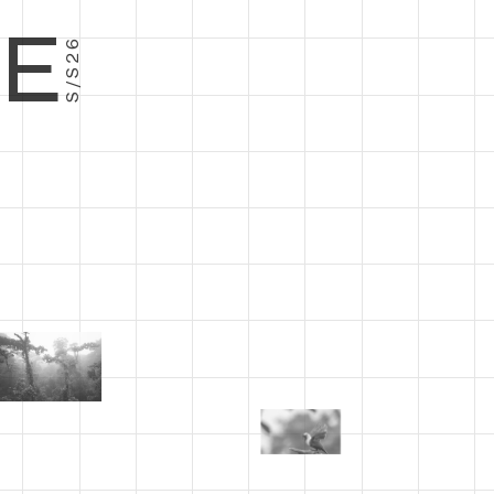
E
S/S26
−