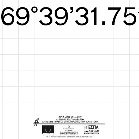
S/S26
70°40’32.13