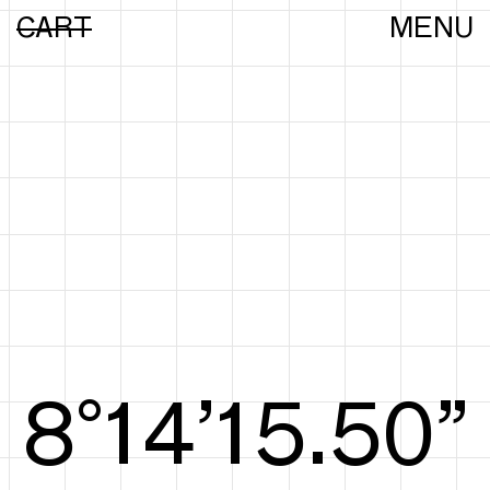
CART
MENU
8°15’15.69”