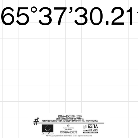
S/S26
66°38’30.59