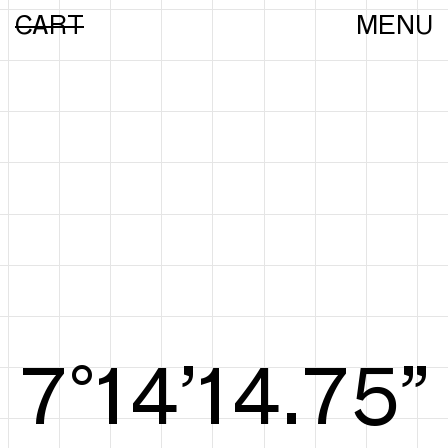
CART
MENU
7°14’14.94”