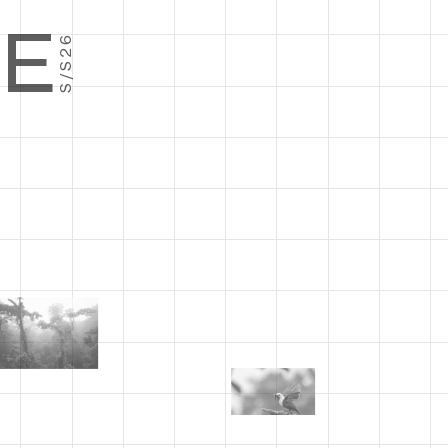
E
S/S26