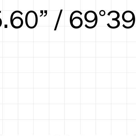
6.25” / 72°41