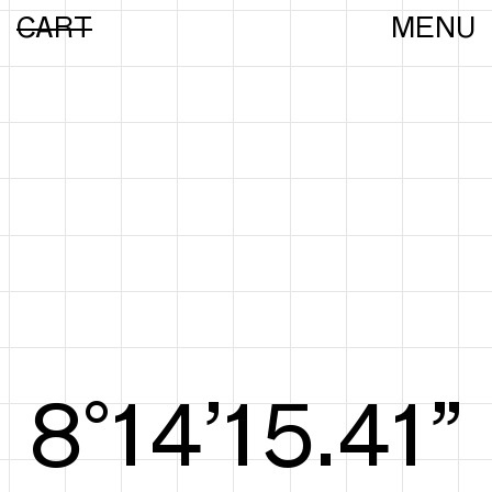
CART
MENU
8°14’15.60”