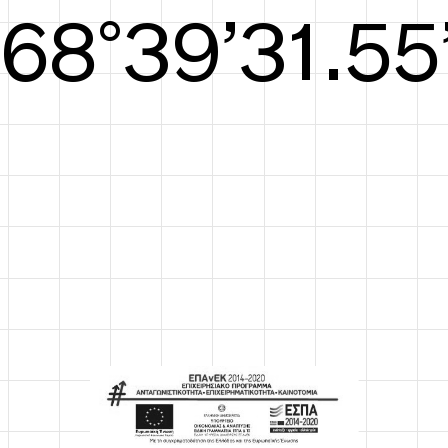
S/S26
69°39’31.94