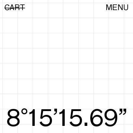
CART
MENU
8°15’15.88”