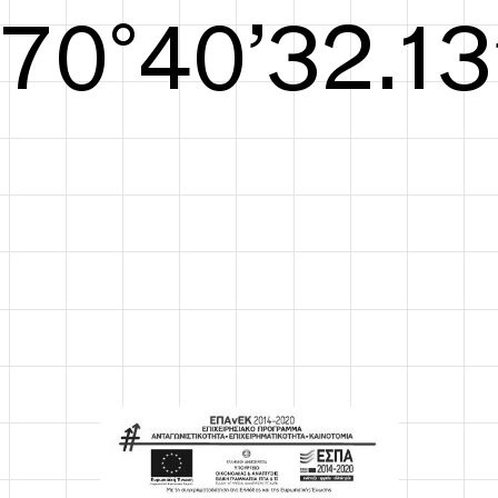
S/S26
70°40’32.52