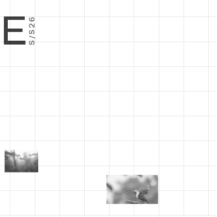
E
S/S26
−