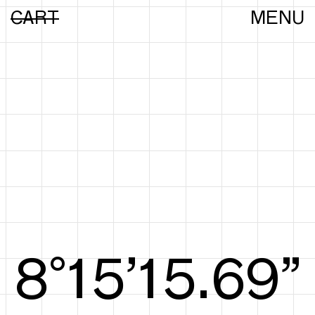
CART
MENU
8°15’15.88”