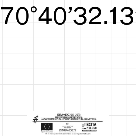
S/S26
70°40’32.52