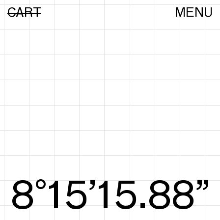
CART
MENU
8°15’16.07”