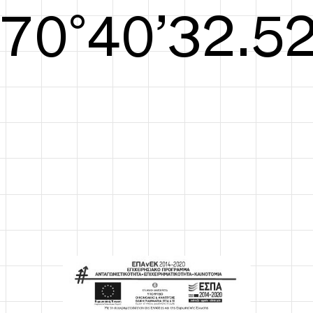
S/S26
71°41’32.90