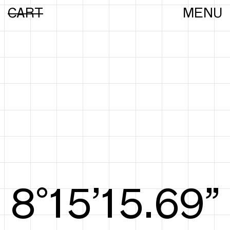
CART
MENU
8°15’15.97”