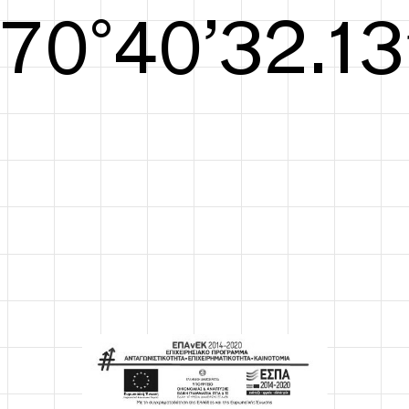
S/S26
71°40’32.71