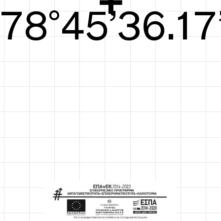
79°45’36.56