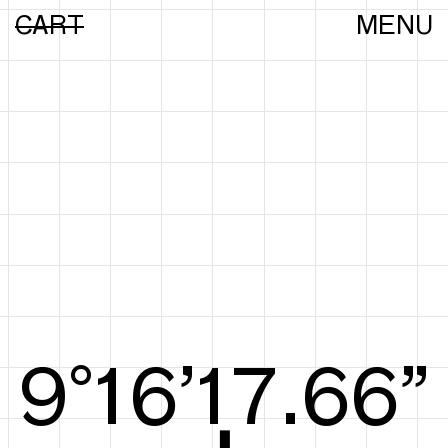
CART
MENU
9°17’17.85”