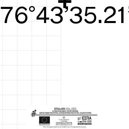
77°44’35.59