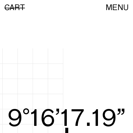
CART
MENU
9°16’17.38”