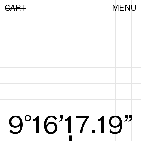
CART
MENU
9°16’17.38”