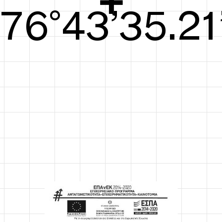
77°44’35.59