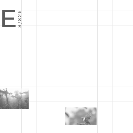
E
S/S26