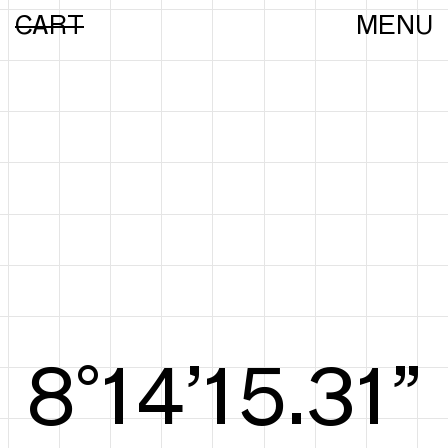
CART
MENU
8°14’15.50”