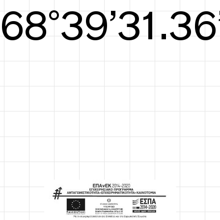
S/S26
69°39’31.75