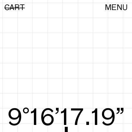
CART
MENU
9°16’17.38”