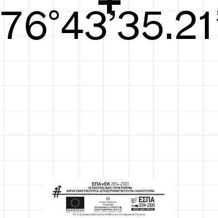
77°44’35.59