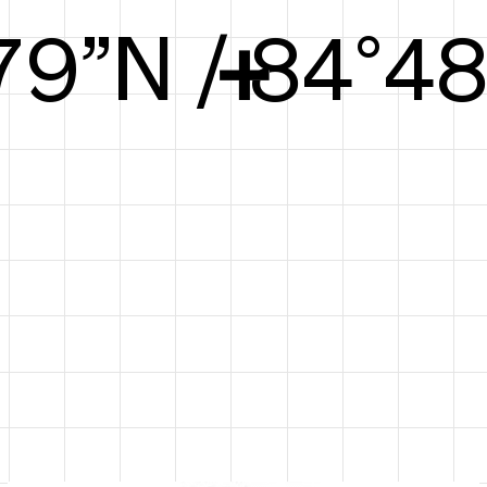
.79”N / 84°4